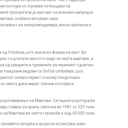
ни состојки со огромен потенцијал за
ските пронаоѓачи ја сметаат за значаен напредок
аитаке, особено ветуваат како
третманот на хиперлипидемија, висок притисок и
 и од frondosa, што значи во форма на лист. Во
орно го штителе местото каде се наоѓа маитаке, а
на од куварите и гурманите за нејзиниот одличен
сно поврзани видови се
Grifola umbellate,
што
го користат склеротиумот отколку плодоткако
 се смета дека имаат слични состојки и
а култивирање на Маитаке. Сегашната култура во
а, главно за храна, започна во 1981 со 325 тони.
во на Маитаке во светот можеби е над 40.000 тони.
лековита печурка и додаток кој ветува, иако