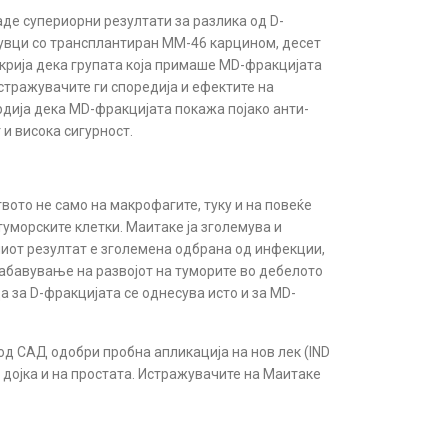
аде супериорни резултати за разлика од D-
лувци со трансплантиран ММ-46 карцином, десет
открија дека групата која примаше MD-фракцијата
Истражувачите ги споредија и ефектите на
врдија дека MD-фракцијата покажа појако анти-
 и висока сигурност.
ото не само на макрофагите, туку и на повеќе
туморските клетки. Маитаке ја зголемува и
ниот резултат е зголемена одбрана од инфекции,
забавување на развојот на туморите во дебелото
а за D-фракцијата се однесува исто и за MD-
од САД одобри пробна апликација на нов лек (IND
а дојка и на простата. Истражувачите на Маитаке