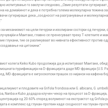
Едно испитување го заклучи следново, ,,Овие резултати сугерираат
на на домаќинот и дека е потребна голема молекуларна тежина з
жувачи сугерираше дека ,,соодносот на разгранување и молекуларн
”
за механизмот на цели печурки и изолирани состојки од печурки,
лучувајќи и Маитаке, главно се пренесуваат преку Т-клетките и ма
вие глукани, тие се разликуваат во нивната ефективност против о
 создавање на цитокини.”
овиот колега Keiko Kubo продолжија да ја испитуваат Маитаке, обид
мошната пурификација на D-фракцијата даде MD-фракција (U.S. Pate
лед, MD-фракцијата е хигроскопски прашoк со нијанси на кафена бо
мицелиумот и плодовите на
Grifola frondosa
или G. albicans, G. umbel
оа, Nanba и Kubo додадоа клучен чекор на процесот за D-фракција,
ентрација од 20-60% според волуменот на екстрактот од Grifola р
та е комплекс од глукан-протеин каде соодносот на глукан-протеин