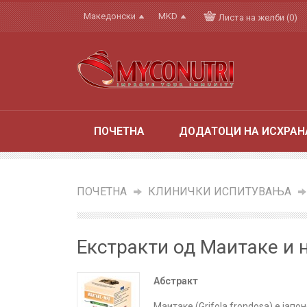
Македонски
MKD
Листа на желби (0)
ПОЧЕТНА
ДОДАТОЦИ НА ИСХРАН
ПОЧЕТНА
»
КЛИНИЧКИ ИСПИТУВАЊА
»
Екстракти од Маитаке и 
Абстракт
Маитаке (Grifola frondosa) е јап