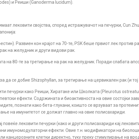
dodes
) и Реиши
(Ganoderma lucidum)
.
имаат лековити својства, според истражувачот на печурки, Cun Zhu
апонија:
рестин). Развиен кон крајот на 70-те, PSK беше првиот лек против р
 рак на желудник и други видови рак.
ата на 80-те за третирање на рак на желудник. Поради слабата апс
 за да се добие Shizophyllan, за третирање на цервикален рак (и тој 
ити печурки како Реиши, Хиратаке или Школката (
Pleurotus ostreatu
певтски ефекти. Содржината и биоактивноста на овие состојки зави
дите, познати како бета-глукани, коишто се врзуваат за протеините
вање на имунитетот се должат главно на овие полисахариди.
 повеќе лековити печурки (како и други полисахариди кај лековитит
ни имуномодулаторни ефекти. Овие т.н. модификатори на биолошк
 или канцерозните клетки директно, туку преку стимулирање на вр