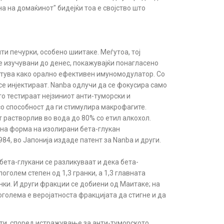
а на домаќинот" бидејќи тоа е својство што
ти печурки, особено шиитаке. Меѓутоа, тој
е изучувани до денес, покажувајќи понагласено
 ветува како орално ефективен имуномодулатор. Со
се инјектираат. Nanba одлучи да се фокусира само
го тестираат нејзиниот анти-туморски и
о способност да ги стимулира макрофагите.
т растворлив во вода до 80% со етил алкохол.
ана форма на изолирани бета-глукан
984, во Јапонија издаде патент за Nanba и други.
бета-глукани се разликуваат и дека бета-
голем степен од 1,3 гранки, а 1,3 главната
анки. И други фракции се добиени од Маитаке; на
поголема е веројатноста фракцијата да стигне и да
ти, според истражување за анти-туморското