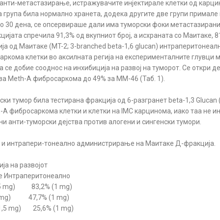
а анти-метастазирање, истражувачите инјектирале клетки од карцин
а група била нормално хранета, додека другите две групи примале
 По 30 дена, се опсервираше дали има туморски фоки метастазирани
цијата спречила 91,3% од вкупниот број, а исхраната со Маитаке, 
а од Маитаке (MT-2; 3-branched beta-1,6 glucan) интраперитонеал
аркома клетки во аксилната регија на експерименталните глувци м
а се добие сооднос на инхибиција на развој на туморот. Се откри 
 за Meth-А фибросаркома до 49% за ММ-46 (Таб. 1).
ски тумор била тестирана фракција од 6-разгранет beta-1,3 Glucan
-А фибросаркома клетки и клетки на IMC карцинома, иако таа не и
и анти-туморски дејства против алогени и сингенски тумори.
лно и интрапери-тонеално администрирање на Маитаке Д-фракција.
на развојот
ритонеално
mg) 83,2% (1 mg)
g) 47,7% (1 mg)
 mg) 25,6% (1 mg)