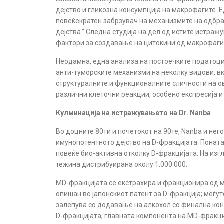
дејство и гликозна консумпција на макрофагите. 
повеќекратен забрзувач на механизмите на одбра
дејства.” Следна студија на дел од истите истра
фактори за создавање на цитокини од макрофаги.
Неодамна, една анализа на постоечките податоци 
анти-туморските механизми на неколку видови, вк
структуралните и функционалните сличности на о
различни клеточни реакции, особено експресија и
Кулминација на истражувањето на Dr. Nanba
Во доцните 80
ти
и почетокот на 90
те
, Nanba и нег
имунопотентното дејство на D-фракцијата. Поната
повеќе био-активна отколку D-фракцијата. На изг
тежина дистрибуирана околу 1.000.000.
MD-фракцијата се екстрахира и фракционира од 
опишан во јапонскиот патент за D-фракција; меѓут
залепува со додавање на алкохол со финална конц
D-фракцијата, главната компонента на MD-фракција