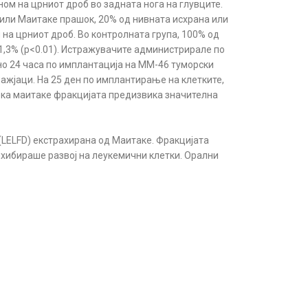
ом на црниот дроб во задната нога на глувците.
 или Маитаке прашoк, 20% од нивната исхрана или
 на црниот дроб. Во контролната група, 100% од
81,3% (p<0.01). Истражувачите администрирале по
но 24 часа по имплантација на ММ-46 туморски
ажјаци. На 25 ден по имплантирање на клетките,
дека маитаке фракцијата предизвика значителна
 (LELFD) екстрахирана од Маитаке. Фракцијата
нхибираше развој на леукемични клетки. Орални