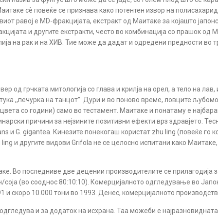
Маитаке с
ѐ
повеќе се признава како потентен извор на полисахарид
виот равој е MD-фракцијата, екстракт од Маитаке за којашто јапон
кцијата и другите екстракти, често во комбинација со прашoк од М
ија на рак и на ХИВ. Тие може да дадат и одредени предности во 
ѕвер од грчката митологија со глава и крилја на орел, а тело на лав,
ттука ,,печурка на танцoт”. Дури и во поново време, ловците љубом
цвета со години) само во тестамент. Маитаке и понатаму е најбара
улинарски причини за нејзините позитивни ефекти врз здравјето. Те
bicans и G. gigantea. Кинезите понекогаш користат zhu ling (повеќе 
ling и другите видови Grifola не се целосно испитани како Маитаке,
ке. Во последниве две децении производителите се прилагодија з
оја (во сооднос 80:10:10). Комерцијалното одгледување во Јапониј
991 и скоро 10.000 тони во 1993. Денес, комерцијалното производст
одгледува и за додаток на исхрана. Таа можеби е најразновидната 