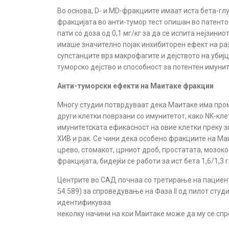
Во основа, D- и MD-фракциите имаат иста бета-гл
фракцијата во анти-тумор тест опишан во патент
пати со доза од 0,1 мг/кг за да се испита нејзин
имаше значително појак инхибиторен ефект на раз
супстанците врз макрофагите и дејството на убијц
туморско дејство и способност за потентен имунит
Анти-туморски ефекти на Маитаке фракции
Многу студии потврдуваат дека Маитаке има проми
други клетки поврзани со имунитетот, како NK-кле
имунитетската ефикасност на овие клетки преку 
ХИВ и рак. Се чини дека особено фракциите на Ма
црево, стомакот, црниот дроб, простатата, мозоко
фракцијата, бидејќи се работи за ист бета 1,6/1,3 г
Центрите во САД почнаа со третирање на пациенти
54.589) за спроведување на Фаза II од пилот студ
идентификуваа
неколку начини на кои Маитаке може да му се спр