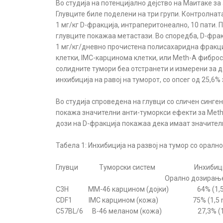
Во студија на потенцијално дејство на Маитаке з
Глувците биле поделени на три групи. Контролнат
1 мг/кг D-фракција, интраперитонеално, 10 пати.
глувците покажаа метастази. Во споредба, D-фрак
1 мг/кг/дневно прочистена полисахаридна фракциј
клетки, IMC-карцинома клетки, или Meth-А фиброс
солидните тумори беа отстранети и измерени за д
инхибиција на равој на туморот, со опсег од 25,6%
Во студија спроведена на глувци со сличен синген
покажа значителни анти-туморкси ефекти за Meth
дози на D-фракција покажаа дека имаат значителн
Табела 1: Инхибиција на развој на тумор со ора
Глувци Туморски систем Инхибиција 
Орално дозирање Интрапе
C3H MM-46 карцином (дојки) 64% (1,5 
CDF1 IMC карцином (кожа) 75% (1,5 m
C57BL/6 B-46 меланом (кожа) 27,3% (1,5