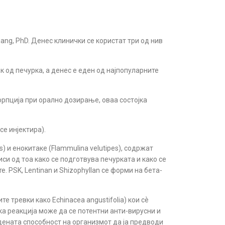
ang, PhD. Денес клинички се користат три од нив
ак од печурка, а денес е еден од најпопуларните
орпција при орално дозирање, оваа состојка
се инјектира).
s
) и енокитаке (
Flammulina velutipes
), содржат
си од тоа како се подготвува печурката и како се
. PSK, Lentinan и Shizophyllan се форми на бета-
е тревки како Echinacea angustifolia) кои сѐ
а реакција може да се потентни анти-вирусни и
одената способност на организмот да ја предводи