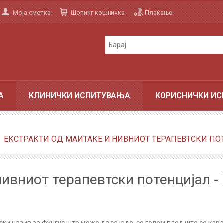
Моја сметка
Шопинг кошничка
Плаќање
А
КЛИНИЧКИ ИСПИТУВАЊА
КОРИСНИЧКИ ИС
ЕКСТРАКТИ ОД МАИТАКЕ И НИВНИОТ ТЕРАПЕВТСКИ ПО
нивниот терапевтски потенцијал -
онски назив за фунгус што може да се јаде, со голем плод што се ка