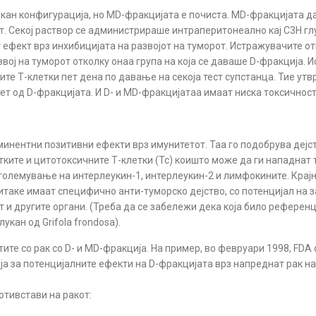
укан конфигурација, но MD-фракцијата е почиста. MD-фракцијата д
от. Секој раствор се администрираше интраперитонеално кај C3H г
иот ефект врз инхибицијата на развојот на туморот. Истражувачите 
вој на туморот отколку онаа група на која се даваше D-фракција. 
ите Т-клетки пет дена по давање на секоја тест супстанца. Тие ут
ет од D-фракцијата. И D- и MD-фракцијатаа имаат ниска токсичност
нентни позитивни ефекти врз имунитетот. Таа го подобрува дејств
тките и цитотоксичните Т-клетки (Tc) коишто може да ги нападнат 
зголемување на интерлеукин-1, интерлеукин-2 и лимфокините. Крај
итаке имаат специфично анти-туморско дејство, со потенцијал на 
т и другите органи. (Треба да се забележи дека која било референц
лукан од Grifola frondosa).
те со рак со D- и MD-фракција. На пример, во февруари 1998, FDA 
ија за потенцијалните ефекти на D-фракцијата врз напреднат рак н
отивстави на ракот: