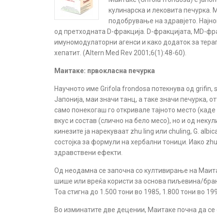
кулинарска и лековита печурка. 
подобрување на здравјето. Најно
од претходната D-фракција. D-фракцијата, MD-фра
имуномодулаторни агенси и како додаток за терап
хепатит. (Altern Med Rev 2001;6(1):48-60).
Маитаке: првокласна печурка
Научното име Grifola frondosa потекнува од grifin, 
Јапонија, маи значи танц, а таке значи печурка, о
само понекогаш го откривале тајното место (каде 
вкус и состав (слично на бело месо), но и од нек
кинезите ја нарекуваат zhu ling или chuling, G. al
состојка за формули на хербални тоници. Иако zhu 
здравствени ефекти.
Од неодамна се започна со култивирање на Маита
шишe или вреќа користи за основа пиљевина/бран/с
Тоа стигна до 1.500 тони во 1985, 1.800 тони во 1
Во изминатите две децении, Маитаке почна да се 