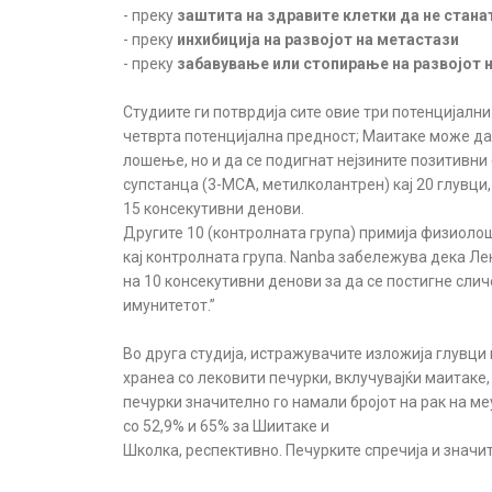
- преку
заштита на здравите клетки да не стана
- преку
инхибиција на развојот на метастази
- преку
забавување или стопирање на развојот 
Студиите ги потврдија сите овие три потенцијалн
четврта потенцијална предност; Маитаке може да ф
лошење, но и да се подигнат нејзините позитивни
супстанца (3-MCA, метилколантрен) кај 20 глувци, 
15 консекутивни денови.
Другите 10 (контролната група) примија физиолошк
кај контролната група. Nanba забележува дека Ле
на 10 консекутивни денови за да се постигне слич
имунитетот.”
Во друга студија, истражувачите изложиja глувци н
хранеa со лековити печурки, вклучувајќи маитаке
печурки значително го намали бројот на рaк на м
со 52,9% и 65% за Шиитаке и
Школка, респективно. Печурките спречија и значит