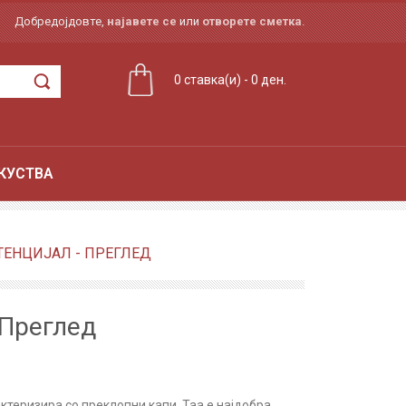
Добредојдовте,
најавете се
или
отворете сметка
.
0 ставка(и) - 0 ден.
КУСТВА
ТЕНЦИЈАЛ - ПРЕГЛЕД
 Преглед
рактеризира со преклопни капи. Таа е најдобра