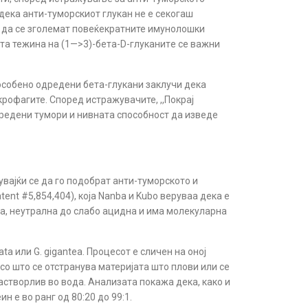
 дека анти-туморскиот глукан не е секогаш
a да се зголемат повеќекратните имунолошки
ата тежина на (1—>3)-бета-D-глуканитe се важни
 особено одредени бета-глукани заклучи дека
крофагите. Според истражувачите, ,,Покрај
дредени тумори и нивната способност да изведе
увајќи се да го подобрат анти-туморското и
nt #5,854,404), која Nanba и Kubo веруваа дека е
ја, неутрална до слабо ацидна и има молекуларна
lata или G.
gigantea
. Процесот е сличен на оној
 со што се отстранува материјата што плови или се
астворлив во вода. Анализата покажа дека, како и
 е во ранг од 80:20 до 99:1.