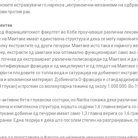
нските истражувачи го нарекоа ,,интринзични механизми на одбран
ови против рак.
тентен
ba од Фармацевтскиот факултет во Кобе проучуваше различни лекови
 на Маитаке имаат единствена структура и дека се меѓу најмоќнит
колку екстрактите од други печурки. Маитаке исто така и најмногу
мер, екстракти од шиитаке кои оптимално функционираат само ако 
ци почнаа да екстрахираат различни полисахариди од Маитаке и да 
ентификуваше фракција и од мицелиумот и од плодот на Маитаке с
јќи ги плодовите со топла вода и сатурација на добиениот екстрак
на и алкалински материјал. Добиената D-фракција е стандардизир
3 глукан) и протеин со молекуларна тежина од околу 1.000.000. Во 1
активни бета-глукански состојки, но Nanba покажа дека различни 
на и комплексна структура, којашто содржи 1,6 главна верига со по
глукани добиени од печурки имаат само 1,3 главна верига со 1,6 гр
 гранки. Една теорија е дека што поголем степен на разгранување, 
оже да претставува и фактор на нејзините имуномодулаторни ефек