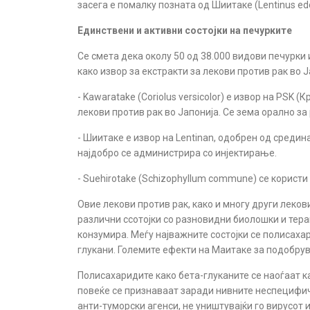
засега е помалку позната од Шиитаке
(
Lentinus e
Единствени и активни состојки на печурките
Се смета дека околу 50 од 38.000 видови печурки 
како извор за екстракти за лекови против рак во Ј
- Kawaratake (
Coriolus versicolor
) е извор на PSK (К
лекови против рак во Јапонија. Се зема орално за
- Шиитаке е извор на Lentinan, одобрен од средин
најдобро се администрира со инјектирање.
- Suehirotake (
Schizophyllum commune
) се користи
Овие лекови против рак, како и многу други леков
различни ссотојки со разновидни биолошки и тера
конзумира. Меѓу најважните состојки се полисахари
глукани. Големите ефекти на Маитаке за подобру
Полисахаридите како бета-глуканите се наоѓаат кај
повеќе се признаваат заради нивните неспецифич
анти-туморски агенси, не уништувајќи го вирусот