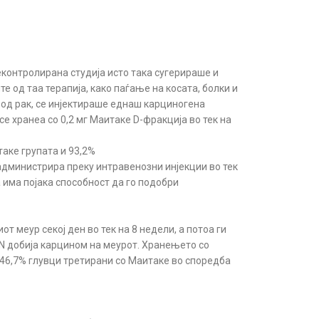
еконтролирана студија исто така сугерираше и
 од таа терапија, како паѓање на косата, болки и
а од рaк, се инјектираше еднаш карциногена
се хранеа со 0,2 мг Маитаке D-фракција во тек на
таке групата и 93,2%
 администрира преку интравенозни инјекции во тек
а има појака способност да го подобри
от меур секој ден во тек на 8 недели, а потоа ги
BN добија карцином на меурот. Хранењето со
 46,7% глувци третирани со Маитаке во споредба