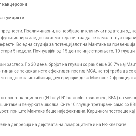
т канцерозни
на туморите
и предности. Прелиминарни, но необјавени клинички податоци од н
ункционира заедно со хемо-терапија за да се намалат нус-појавите
 ефекти. Во една студија за потенцијалот на Маитаке за превенциј
стари 5 недели. Почнувајќи од 15 ден по инјектирањето, 10 глувци 
и раствор. По 30 дена, бројот на глувци со рак беше 30,7% кај Маи
нтинан се покажал исто ефективен против MCA, но тој треба да се
ен сооднос на инхибиција, ,,сугерирајќи дека Маитаке D-фракцијат
а познат карциноген (N-butyl-N’-butanolnitrosoamine; BBN) на мочни
, шиитаке и печурката школка. Сите 10 глувци третирани само со B
еурот, при што Маитаке беше најефективна. Карцином постоеше кај
елна депресија на дејствата на лимфоцитите и на NK-клетките.