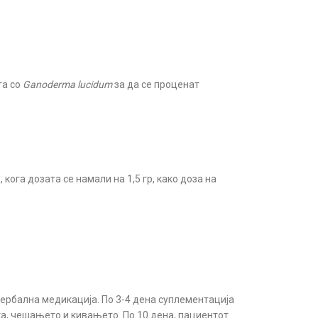
та со
Ganoderma lucidum
за да се проценат
ога дозата се намали на 1,5 гр, како доза на
ербална медикација. По 3-4 дена суплементација
а, чешањето и кивањето. По 10 дена, пациентот