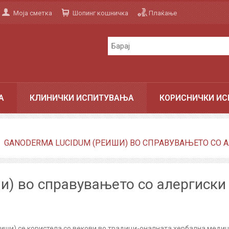
Моја сметка
Шопинг кошничка
Плаќање
А
КЛИНИЧКИ ИСПИТУВАЊА
КОРИСНИЧКИ ИС
GANODERMA LUCIDUM (РЕИШИ) ВО СПРАВУВАЊЕТО СО
и) во справувањето со алергиски
иши) се користела со векови во традици-оналната хербална медици