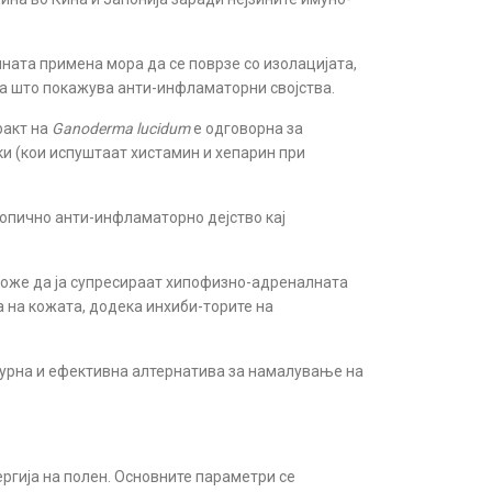
ната примена мора да се поврзе со изолацијата,
ра што покажува анти-инфламаторни својства.
ракт на
Ganoderma lucidum
е одговорна за
ки (кои испуштаат хистамин и хепарин при
топично анти-инфламаторно дејство кај
 може да ја супресираат хипофизно-адреналната
 на кожата, додека инхиби-торите на
гурна и ефективна алтернатива за намалување на
ергија на полен. Основните параметри се