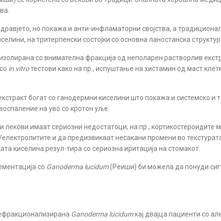
ва.
дравјето, но покажа и анти-инфламаторни својства, а традиционал
селини, на тритерпенски состојки со основна ланостанска структу
, изолирана со внимателна фракција од неполарен растворлив екст
 со
in vitro
тестови како на пр., испуштање на хистамин од маст клет
екстракт богат со ганодермни киселини што покажа и системско и 
оспаление на уво со кротон уље.
и лекови имаат сериозни недостатоци; на пр., кортикостероидите
/електролитите и да предизвикаат несакани промени во текстурата
та киселина резул-тира со сериозна иритација на стомакот.
ементација со
Ganoderma lucidum
(Реиши) би можела да понуди си
 нефракционализирана
Ganoderma lucidum
кај двајца пациенти со ал