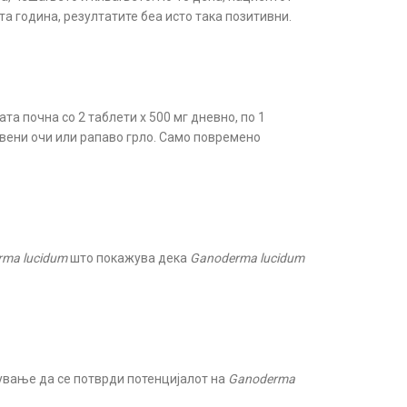
а година, резултатите беа исто така позитивни.
та почна со 2 таблети х 500 мг дневно, по 1
вени очи или рапаво грло. Само повремено
ma lucidum
што покажува дека
Ganoderma lucidum
тување да се потврди потенцијалот на
Ganoderma