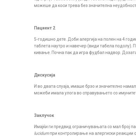
можеше да коси трева без значителнa неудобност.
Пациент 2
5-годишно дете. Доби алергија на полен на 4 годи
таблета наутро и навечер (види табела подолу).
кивање. Почна пак да игра фудбал надвор. Дозата 
Дискусија
И во двата слуаја, имаше брзо и значително нам
можеби имала улога во справувањето со имунитет
Заклучок
Имајќи ги предвид ограничувањата со мал број па
lucidum
при контролирање на алергиски реакции 