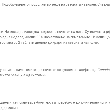
 Подобрувањето продолжи во текот на сезоната на полен. Следнат
ни. Не може да излегува надвор на почеток на лето. Суплементација
 По една недела, имаше 90% намалување на симптомите. Немаше цр
остана со 2 таблети дневно до крајот на сезоната на полен.
алување на симптомите при почеток со суплементацијата од
Ganoder
ската реакција од хистамин.
циенти, се појавува љубо-итност и потребно е дополнително испи
од домаќин.