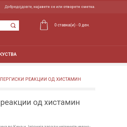
Добредојдовте,
најавете се
или
отворете сметка
.
0 ставка(и) - 0 ден.
КУСТВА
 АЛЕРГИСКИ РЕАКЦИИ ОД ХИСТАМИН
 реакции од хистамин
на во Кина и Јапонија заради нејзините имуно-