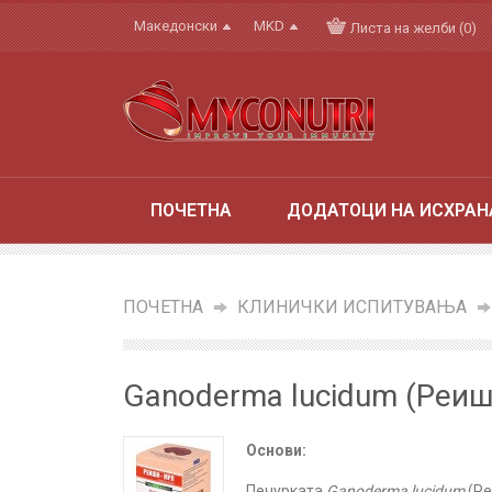
Македонски
MKD
Листа на желби (0)
ПОЧЕТНА
ДОДАТОЦИ НА ИСХРАН
ПОЧЕТНА
»
КЛИНИЧКИ ИСПИТУВАЊА
»
Ganoderma lucidum (Реиш
Основи:
Печурката
Ganoderma lucidum
(Ре