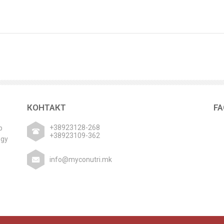
КОНТАКТ
F
+38923128-268
р
+38923109-362
ogy
info@myconutri.mk