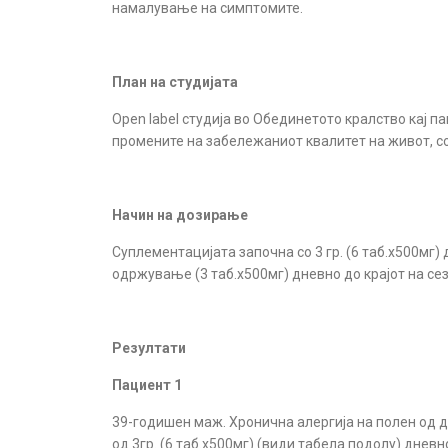
намалување на симптомите.
План на студијата
Open label студија во Обединетото кралство кај п
промените на забележаниот квалитет на живот, со
Начин на дозирање
Суплементацијата започна со 3 гр. (6 таб.х500мг)
одржување (3 таб.х500мг) дневно до крајот на се
Резултати
Пациент 1
39-годишен маж. Хронична алергија на полен од 
од 3гр. (6 таб.х500мг) (види табела подолу) днев