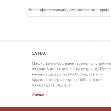
Не постојат производи/услуги во оваа категорија.
ЗА НАС
Миконутри e ексклузивен увозник и дистрибуте
на додатоците на исхрана од печурки од Mycol
Research Laboratories (МРЛ), Обединетото
Кралство, со сертификат за 100% органски
производи од САД и ЕУ.
Повеќе..