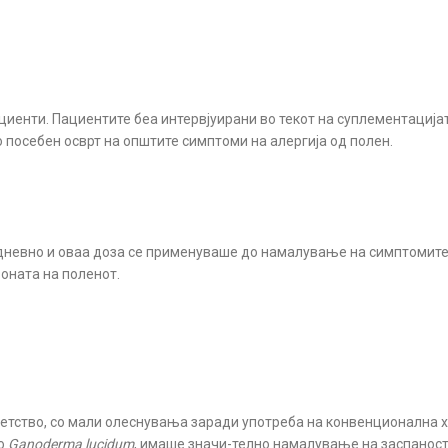
ациенти. Пациентите беа интервјуирани во текот на суплементација
 посебен осврт на општите симптоми на алергија од полен.
 дневно и оваа доза се применуваше до намалување на симптомите, к
зоната на поленот.
детство, со мали олеснувања заради употреба на конвенционална х
но
Ganoderma lucidum
, имаше значи-телно намалување на заспаност