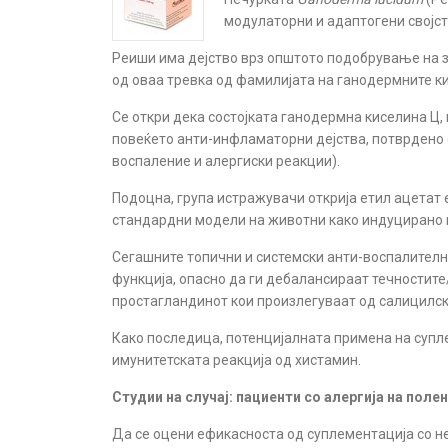
модулаторни и адаптогени својст
Реиши има дејство врз општото подобрување на з
од оваа тревка од фамилијата на ганодермните ки
Се откри дека состојката ганодермна киселина Ц
повеќето анти-инфламаторни дејства, потврдено
воспаление и алергиски реакции).
Подоцна, група истражувачи открија етил ацетат 
стандардни модели на животни како индуцирано в
Сегашните топични и системски анти-воспалителн
функција, опасно да ги дебалансираат течностите
простагландинот кои произлегуваат од салицилска
Како последица, потенцијалната примена на супл
имунитетската реакција од хистамин.
Студии на случај: пациенти со алергија на полен
Да се оцени ефикасноста од суплементација со