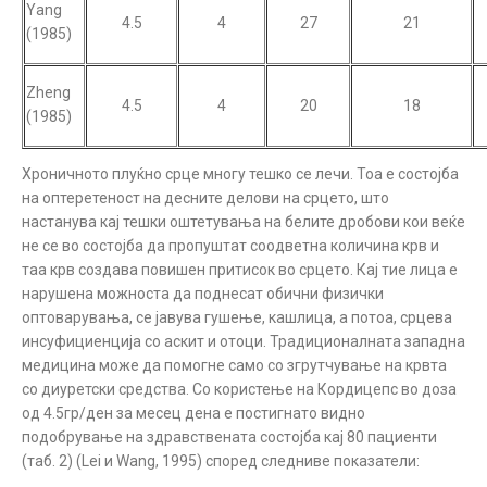
Yang
4.5
4
27
21
(1985)
Zheng
4.5
4
20
18
(1985)
Хроничното плуќно срце многу тешко се лечи. Тоа е состојба
на оптеретеност на десните делови на срцето, што
настанува кај тешки оштетувања на белите дробови кои веќе
не се во состојба да пропуштат соодветна количина крв и
таа крв создава повишен притисок во срцето. Кај тие лица е
нарушена можноста да поднесат обични физички
оптоварувања, се јавува гушење, кашлица, а потоа, срцева
инсуфициенција со аскит и отоци. Традиционалната западна
медицина може да помогне само со згрутчување на крвта
со диуретски средства. Со користење на Кордицепс во доза
од 4.5гр/ден за месец дена е постигнато видно
подобрување на здравствената состојба кај 80 пациенти
(таб. 2) (Lei и Wang, 1995) според следниве показатели: