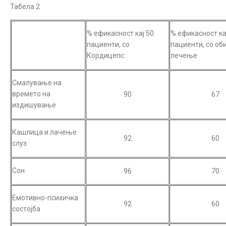
Табела 2
% ефикасност кај 50
% ефикасност ка
пациенти, со
пациенти, со об
Кордицепс
лечење
Смалување на
времето на
90
67
издишување
Кашлица и лачење
92
60
слуз
Сон
96
70
Емотивно-психичка
92
60
состојба