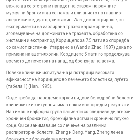
важно да се отстрани нападот на спазам на рамните
мускулни бронхи и да се намали влијанието на главниот
алергиски медијатор, хистамин. Wan демонстрираше, во
експерименти на изолирана трахеа кај заморчиња,
зголемување на должината на трахеата, обработена со
хистамин и екстракт од Кордицепс за 7.5 пати во споредба
со самиот хистамин. Утврдено е (Wand и Zhao, 1987) дека по
примена на ацетилхолин, Кордицепс 5 пати го продолжува
времето до почеток на напад од бронхијална астма.
Повеќе клинички испитувања ја потврдија високата
ефикасност на Кордицепс во лечењето болести кај луѓето
(табела 1) (Han, 1995).
Овде треба да наведеме кај кои видови белодробни болести
клиничките испитувања имаа вакви извонредни резултати.
Han имаше најбројна група пациенти со следниве дијагнози:
хроничен бронхитис, бронхијална астма и хронично плуќно
срце. Qu се занимаваше со лечење на различни
респираторни болести, Zheng и Deng, Yang, Zheng лечеа
бронхитис и бронхијална астма.