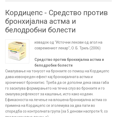
Кордицепс - Средство против
бронхијална астма и
белодробни болести
извадок од "Источни лекови од агол на
современиот лекар", О. Б. Триљ (2006)
Средство против бронхијална астма и
белодробни болести
Смалување на тонусот на бронхите со помош на Кордицепс
дава извонреден ефект кај бронхијалната астма и
хроничниот бронхитис. Треба да се дополни дека оваа габа
го засилува формирањето на течна слуз во бронхите и го
смалува рефлексот за кашлање, исто како кодеин.
Ефикасноста на лечење на влошена бронхијална астма со
примена на Кордицепс се зголемува за два пати во
споредба со контролната група (за 5 денови наспроти 9, со