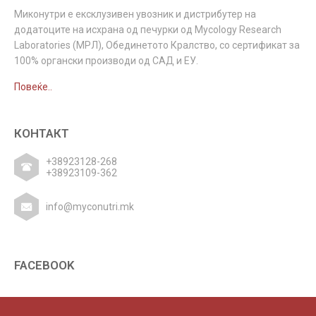
Миконутри e ексклузивен увозник и дистрибутер на
додатоците на исхрана од печурки од Mycology Research
Laboratories (МРЛ), Обединетото Кралство, со сертификат за
100% органски производи од САД и ЕУ.
Повеќе..
КОНТАКТ
+38923128-268
+38923109-362
info@myconutri.mk
FACEBOOK