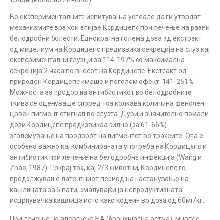
традиционално лечење).
Во експерименталните испитувања успеале да ги утврдат
механизмите врз кои влијае Кордицепс при лечење на разни
белодробни болести. Еднократна голема доза од екстракт
од мицелиум на Кордицепс предизвика секреција на слуз кај
експериментални глувци за 114-197% со максимална
секреција 2 часа по внесот на Кордицепс. Екстракт од
природен Кордицепс имаше и поголем ефект: 141-251%.
Можноста за продор на антибиотикот во белодробните
ткива се оценуваше според тоа колкава количина фенолен
црвен пигмент стигнал во слузта. Дури и значително помали
дози Кордицепс предизвикаа силно (за 61-66%)
зголемување на продорот на пигментот во трахеите. Ова е
особено важно кај комбинираната употреба на Кордицепс и
антибиотик при лечење на белодробна инфекција (Wang и
Zhao, 1987). Покрај тоа, кај 2/3 животни, Кордицепс го
продолжуваше латентниот период на настанување на
кашлицата за 5 пати, смалувајќи ја непродуктивната
исцрпувачка кашлица исто како кодеин во доза од 60мг/кг.
При лечење на алергиска БА (бронхијална астма), многу е