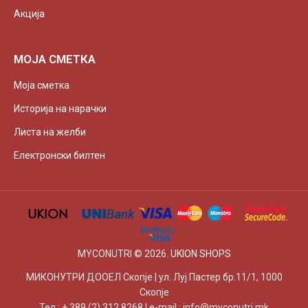
Акција
МОЈА СМЕТКА
Моја сметка
Историја на нарачки
Листа на желби
Електронски билтен
MYCONUTRI © 2026.
UKION SHOPS
МИКОНУТРИ ДООЕЛ Скопје | ул. Луј Пастер бр.11/1, 1000
Скопје
Тел : + 389 (2) 312 8268 | e-mail : info@myconutri.mk