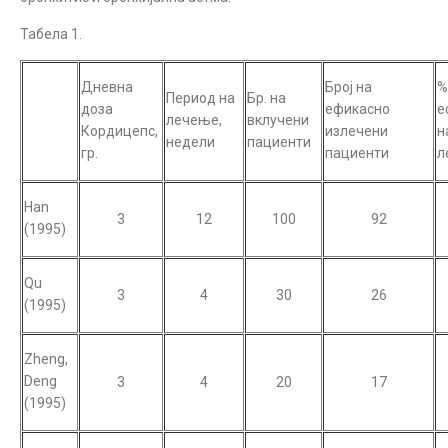
Табела 1.
Дневна
Број на
%
Период на
Бр. на
доза
ефикасно
е
лечење,
вклучени
Кордицепс,
излечени
н
недели
пациенти
гр.
пациенти
л
Han
3
12
100
92
(1995)
Qu
3
4
30
26
(1995)
Zheng,
Deng
3
4
20
17
(1995)