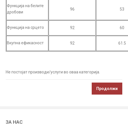
Функција на белите
96
53
дробови
Функција на срцето
92
60
Вкупна ефикасност
92
61.5
Не постојат производи/услуги во оваа категорија.
Продолжи
ЗА НАС